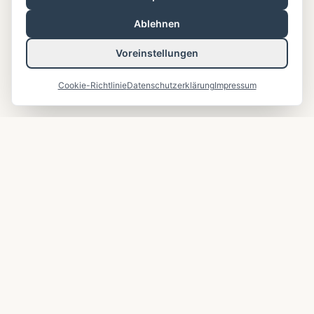
Ablehnen
Voreinstellungen
Cookie-Richtlinie
Datenschutzerklärung
Impressum
Palmed Deutschland
Medizinische Hilfe weltweit
Wir setzen uns für eine bessere
Gesundheitsversorgung ein und unterstützen
medizinische Projekte in Krisengebieten. Gemeinsam